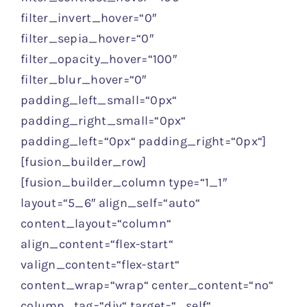
filter_invert_hover=“0″
filter_sepia_hover=“0″
filter_opacity_hover=“100″
filter_blur_hover=“0″
padding_left_small=“0px“
padding_right_small=“0px“
padding_left=“0px“ padding_right=“0px“]
[fusion_builder_row]
[fusion_builder_column type=“1_1″
layout=“5_6″ align_self=“auto“
content_layout=“column“
align_content=“flex-start“
valign_content=“flex-start“
content_wrap=“wrap“ center_content=“no“
column_tag=“div“ target=“_self“