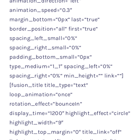
animation_direction=“left“
animation_speed=“0.3″
margin_bottom=“0px“ last=“true“
border_position=“all“ first=“true“
spacing_left_small=“0%“
spacing_right_small=“0%“
padding_bottom_small=“0px“
type_medium=“1_1″ spacing_left=“0%“
spacing_right=“0%“ min_height=““ link=““]
[fusion_title title_type=“text“
loop_animation=“once“
rotation_effect=“bounceIn“
display_time=“1200″ highlight_effect=“circle“
highlight_width=“9″
highlight_top_margin=“0″ title_link=“off“